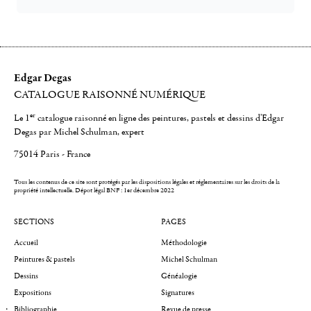
Edgar Degas
CATALOGUE RAISONNÉ NUMÉRIQUE
er
Le 1
catalogue raisonné en ligne des peintures, pastels et dessins d'Edgar
Degas par Michel Schulman, expert
75014 Paris - France
Tous les contenus de ce site sont protégés par les dispositions légales et réglementaires sur les droits de la
propriété intellectuelle.
Dépot légal BNF : 1er décembre 2022
SECTIONS
PAGES
Accueil
Méthodologie
Peintures & pastels
Michel Schulman
Dessins
Généalogie
Expositions
Signatures
Bibliographie
Revue de presse