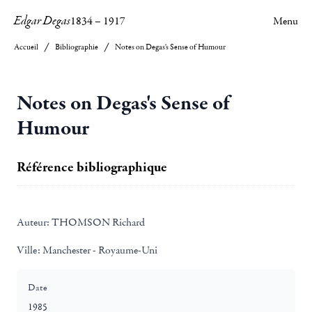
Edgar Degas
1834
–
1917
Menu
Accueil
Bibliographie
Notes on Degas's Sense of Humour
Notes on Degas's Sense of
Humour
Référence bibliographique
Auteur:
THOMSON Richard
Ville:
Manchester - Royaume-Uni
Date
1985