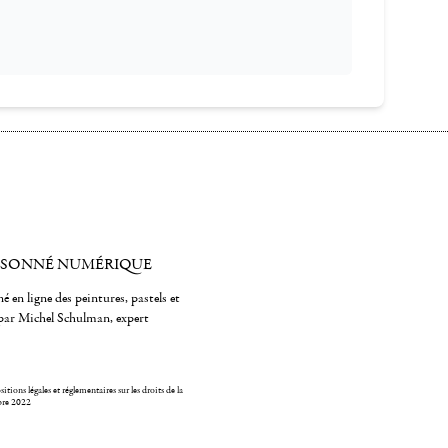
ISONNÉ NUMÉRIQUE
é en ligne des peintures, pastels et
par Michel Schulman, expert
itions légales et réglementaires sur les droits de la
bre 2022