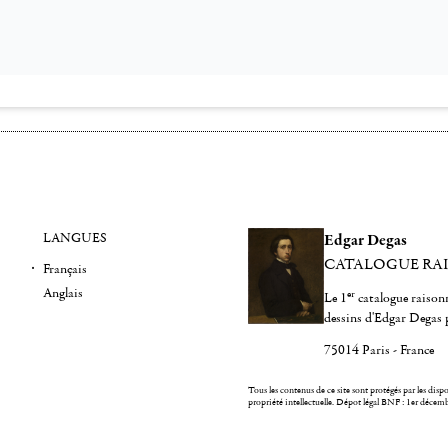
LANGUES
Edgar Degas
CATALOGUE RA
Français
Anglais
er
Le 1
catalogue raisonn
dessins d'Edgar Degas 
75014 Paris - France
Tous les contenus de ce site sont protégés par les dispos
propriété intellectuelle.
Dépot légal BNF : 1er décem