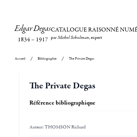
Edgar Degas
CATALOGUE RAISONNÉ NUM
par
Michel Schulman
, expert
1834
–
1917
Accueil
Bibliographie
The Private Degas
The Private Degas
Référence bibliographique
Auteur:
THOMSON Richard