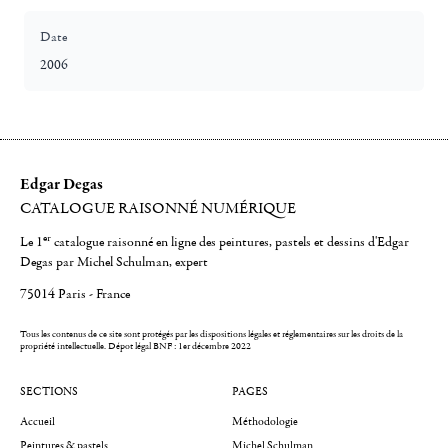
Date
2006
Edgar Degas
CATALOGUE RAISONNÉ NUMÉRIQUE
er
Le 1
catalogue raisonné en ligne des peintures, pastels et dessins d'Edgar
Degas par Michel Schulman, expert
75014 Paris - France
Tous les contenus de ce site sont protégés par les dispositions légales et réglementaires sur les droits de la
propriété intellectuelle.
Dépot légal BNF : 1er décembre 2022
SECTIONS
PAGES
Accueil
Méthodologie
Peintures & pastels
Michel Schulman