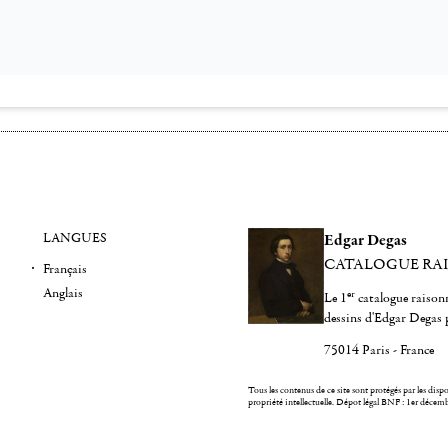
LANGUES
Edgar Degas
CATALOGUE RA
Français
Anglais
er
Le 1
catalogue raisonn
dessins d'Edgar Degas 
75014 Paris - France
Tous les contenus de ce site sont protégés par les dispos
propriété intellectuelle.
Dépot légal BNF : 1er décem