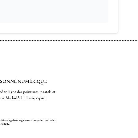
ISONNÉ NUMÉRIQUE
é en ligne des peintures, pastels et
par Michel Schulman, expert
itions légales et réglementaires sur les droits de la
bre 2022