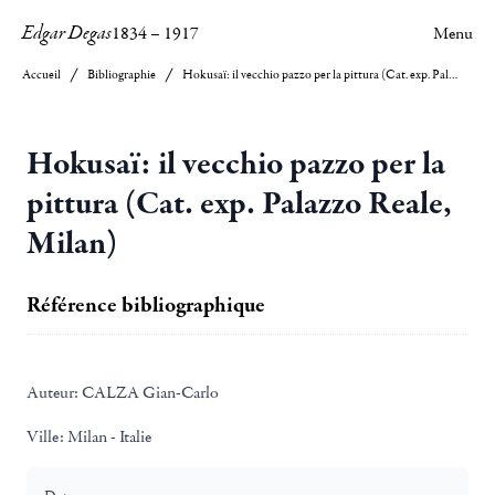
Edgar Degas
1834
–
1917
Menu
Accueil
Bibliographie
Hokusaï: il vecchio pazzo per la pittura (Cat. exp. Palazzo Reale, Milan)
Hokusaï: il vecchio pazzo per la
pittura (Cat. exp. Palazzo Reale,
Milan)
Référence bibliographique
Auteur:
CALZA Gian-Carlo
Ville:
Milan - Italie