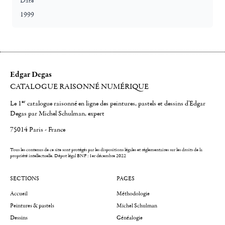
Date
1999
Edgar Degas
CATALOGUE RAISONNÉ NUMÉRIQUE
er
Le 1
catalogue raisonné en ligne des peintures, pastels et dessins d'Edgar
Degas par Michel Schulman, expert
75014 Paris - France
Tous les contenus de ce site sont protégés par les dispositions légales et réglementaires sur les droits de la
propriété intellectuelle.
Dépot légal BNF : 1er décembre 2022
SECTIONS
PAGES
Accueil
Méthodologie
Peintures & pastels
Michel Schulman
Dessins
Généalogie