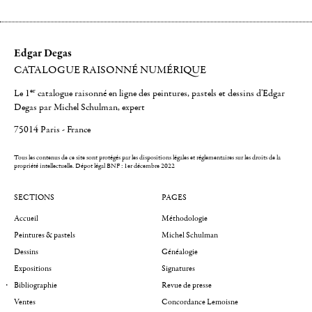
Edgar Degas
CATALOGUE RAISONNÉ NUMÉRIQUE
er
Le 1
catalogue raisonné en ligne des peintures, pastels et dessins d'Edgar
Degas par Michel Schulman, expert
75014 Paris - France
Tous les contenus de ce site sont protégés par les dispositions légales et réglementaires sur les droits de la
propriété intellectuelle.
Dépot légal BNF : 1er décembre 2022
SECTIONS
PAGES
Accueil
Méthodologie
Peintures & pastels
Michel Schulman
Dessins
Généalogie
Expositions
Signatures
Bibliographie
Revue de presse
Ventes
Concordance Lemoisne