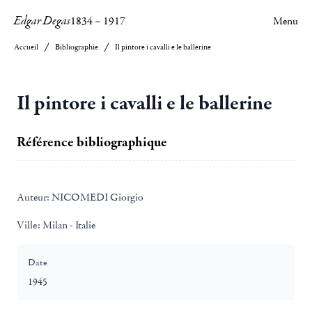
Edgar Degas
1834
–
1917
Menu
Accueil
Bibliographie
Il pintore i cavalli e le ballerine
Il pintore i cavalli e le ballerine
Référence bibliographique
Auteur:
NICOMEDI Giorgio
Ville:
Milan - Italie
Date
1945