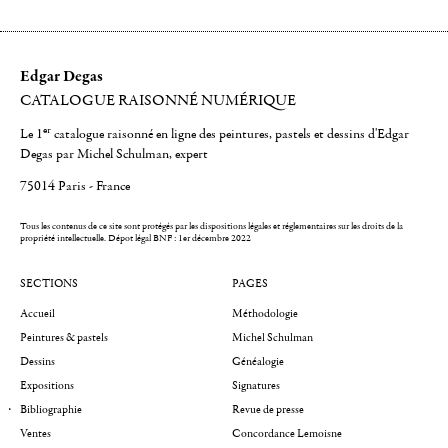
Edgar Degas
CATALOGUE RAISONNÉ NUMÉRIQUE
er
Le 1
catalogue raisonné en ligne des peintures, pastels et dessins d'Edgar
Degas par Michel Schulman, expert
75014 Paris - France
Tous les contenus de ce site sont protégés par les dispositions légales et réglementaires sur les droits de la
propriété intellectuelle.
Dépot légal BNF : 1er décembre 2022
SECTIONS
PAGES
Accueil
Méthodologie
Peintures & pastels
Michel Schulman
Dessins
Généalogie
Expositions
Signatures
Bibliographie
Revue de presse
Ventes
Concordance Lemoisne