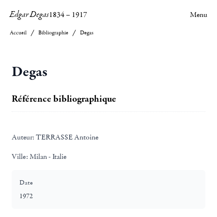
Edgar Degas
1834
–
1917
Menu
Accueil
Bibliographie
Degas
Degas
Référence bibliographique
Auteur:
TERRASSE Antoine
Ville:
Milan - Italie
Date
1972