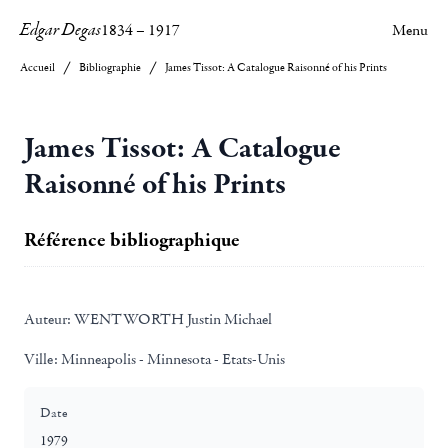
Edgar Degas
1834
–
1917
Menu
Accueil
Bibliographie
James Tissot: A Catalogue Raisonné of his Prints
James Tissot: A Catalogue
Raisonné of his Prints
Référence bibliographique
Auteur:
WENTWORTH Justin Michael
Ville:
Minneapolis - Minnesota - Etats-Unis
Date
1979