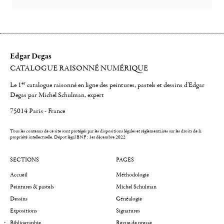
Edgar Degas
CATALOGUE RAISONNÉ NUMÉRIQUE
er
Le 1
catalogue raisonné en ligne des peintures, pastels et dessins d'Edgar
Degas par Michel Schulman, expert
75014 Paris - France
Tous les contenus de ce site sont protégés par les dispositions légales et réglementaires sur les droits de la
propriété intellectuelle.
Dépot légal BNF : 1er décembre 2022
SECTIONS
PAGES
Accueil
Méthodologie
Peintures & pastels
Michel Schulman
Dessins
Généalogie
Expositions
Signatures
Bibliographie
Revue de presse