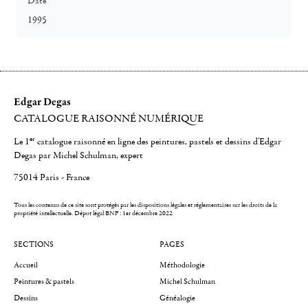
Date
1995
Edgar Degas
CATALOGUE RAISONNÉ NUMÉRIQUE
er
Le 1
catalogue raisonné en ligne des peintures, pastels et dessins d'Edgar
Degas par Michel Schulman, expert
75014 Paris - France
Tous les contenus de ce site sont protégés par les dispositions légales et réglementaires sur les droits de la
propriété intellectuelle.
Dépot légal BNF : 1er décembre 2022
SECTIONS
PAGES
Accueil
Méthodologie
Peintures & pastels
Michel Schulman
Dessins
Généalogie