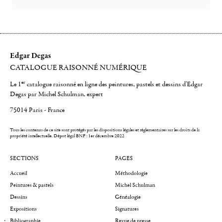
Edgar Degas
CATALOGUE RAISONNÉ NUMÉRIQUE
er
Le 1
catalogue raisonné en ligne des peintures, pastels et dessins d'Edgar
Degas par Michel Schulman, expert
75014 Paris - France
Tous les contenus de ce site sont protégés par les dispositions légales et réglementaires sur les droits de la
propriété intellectuelle.
Dépot légal BNF : 1er décembre 2022
SECTIONS
PAGES
Accueil
Méthodologie
Peintures & pastels
Michel Schulman
Dessins
Généalogie
Expositions
Signatures
Bibliographie
Revue de presse