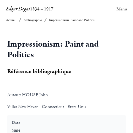
Edgar Degas
1834
–
1917
Menu
Accueil
Bibliographie
Impressionism: Paint and Politics
Impressionism: Paint and
Politics
Référence bibliographique
Auteur:
HOUSE John
Ville:
New Haven - Connecticut - Etats-Unis
Date
2004