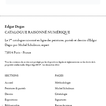
Edgar Degas
CATALOGUE RAISONNÉ NUMÉRIQUE
er
Le 1
catalogue raisonné en ligne des peintures, pastels et dessins d'Edgar
Degas par Michel Schulman, expert
75014 Paris - France
Tous les contenus de ce site sont protégés par les dispositions légales et réglementaires sur les droits de la
propriété intellectuelle.
Dépot légal BNF : 1er décembre 2022
SECTIONS
PAGES
Accueil
Méthodologie
Peintures & pastels
Michel Schulman
Dessins
Généalogie
Expositions
Signatures
Bibliographie
Revue de presse