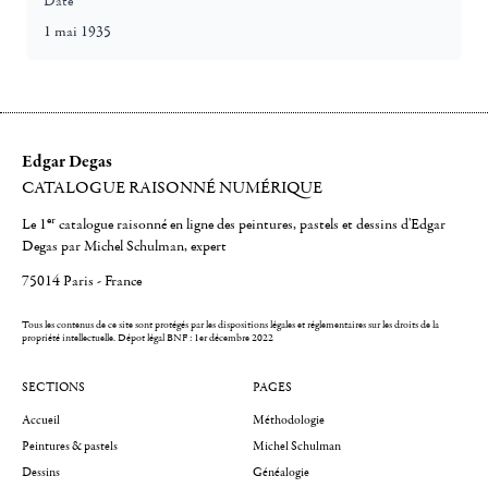
Date
1 mai 1935
Edgar Degas
CATALOGUE RAISONNÉ NUMÉRIQUE
er
Le 1
catalogue raisonné en ligne des peintures, pastels et dessins d'Edgar
Degas par Michel Schulman, expert
75014 Paris - France
Tous les contenus de ce site sont protégés par les dispositions légales et réglementaires sur les droits de la
propriété intellectuelle.
Dépot légal BNF : 1er décembre 2022
SECTIONS
PAGES
Accueil
Méthodologie
Peintures & pastels
Michel Schulman
Dessins
Généalogie