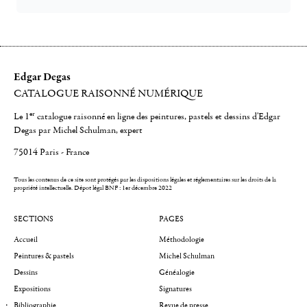
Edgar Degas
CATALOGUE RAISONNÉ NUMÉRIQUE
er
Le 1
catalogue raisonné en ligne des peintures, pastels et dessins d'Edgar
Degas par Michel Schulman, expert
75014 Paris - France
Tous les contenus de ce site sont protégés par les dispositions légales et réglementaires sur les droits de la
propriété intellectuelle.
Dépot légal BNF : 1er décembre 2022
SECTIONS
PAGES
Accueil
Méthodologie
Peintures & pastels
Michel Schulman
Dessins
Généalogie
Expositions
Signatures
Bibliographie
Revue de presse