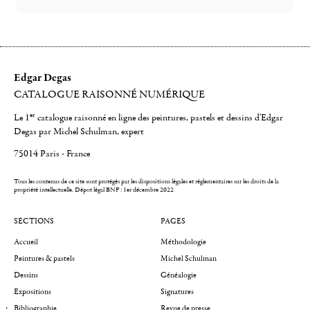
Edgar Degas
CATALOGUE RAISONNÉ NUMÉRIQUE
er
Le 1
catalogue raisonné en ligne des peintures, pastels et dessins d'Edgar
Degas par Michel Schulman, expert
75014 Paris - France
Tous les contenus de ce site sont protégés par les dispositions légales et réglementaires sur les droits de la
propriété intellectuelle.
Dépot légal BNF : 1er décembre 2022
SECTIONS
PAGES
Accueil
Méthodologie
Peintures & pastels
Michel Schulman
Dessins
Généalogie
Expositions
Signatures
Bibliographie
Revue de presse