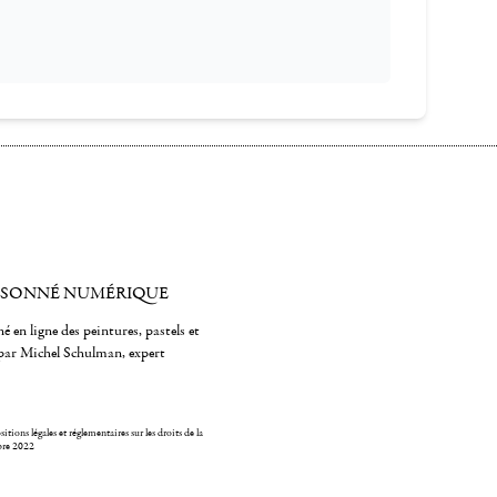
ISONNÉ NUMÉRIQUE
é en ligne des peintures, pastels et
par Michel Schulman, expert
itions légales et réglementaires sur les droits de la
bre 2022