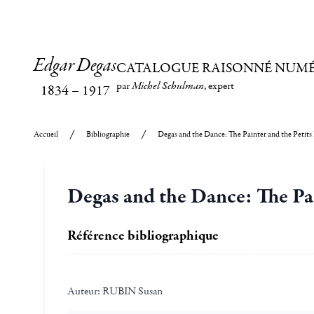
Edgar Degas
CATALOGUE RAISONNÉ NUM
par
Michel Schulman
, expert
1834
–
1917
Accueil
Bibliographie
Degas and the Dance: The Painter and the Petits 
Degas and the Dance: The Pai
Référence bibliographique
Auteur:
RUBIN Susan