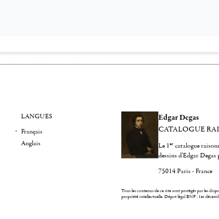
LANGUES
Edgar Degas
CATALOGUE RA
Français
Anglais
er
Le 1
catalogue raisonn
dessins d'Edgar Degas 
75014 Paris - France
Tous les contenus de ce site sont protégés par les dispos
propriété intellectuelle.
Dépot légal BNF : 1er décem