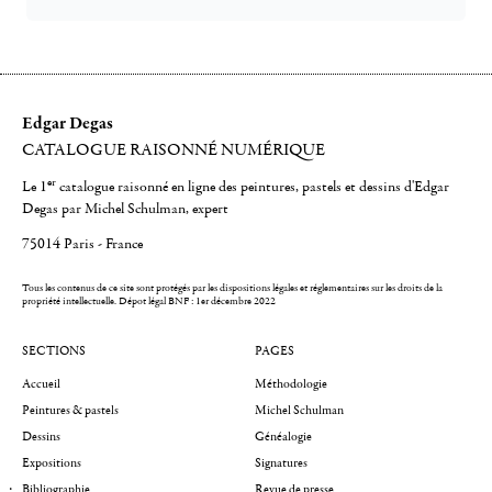
Edgar Degas
CATALOGUE RAISONNÉ NUMÉRIQUE
er
Le 1
catalogue raisonné en ligne des peintures, pastels et dessins d'Edgar
Degas par Michel Schulman, expert
75014 Paris - France
Tous les contenus de ce site sont protégés par les dispositions légales et réglementaires sur les droits de la
propriété intellectuelle.
Dépot légal BNF : 1er décembre 2022
SECTIONS
PAGES
Accueil
Méthodologie
Peintures & pastels
Michel Schulman
Dessins
Généalogie
Expositions
Signatures
Bibliographie
Revue de presse