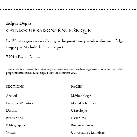
Edgar Degas
CATALOGUE RAISONNÉ NUMÉRIQUE
er
Le 1
catalogue raisonné en ligne des peintures, pastels et dessins d'Edgar
Degas par Michel Schulman, expert
75014 Paris - France
Tous les contenus de ce site sont protégés par les dispositions légales et réglementaires sur les droits de la
propriété intellectuelle.
Dépot légal BNF : 1er décembre 2022
SECTIONS
PAGES
Accueil
Méthodologie
Peintures & pastels
Michel Schulman
Dessins
Généalogie
Expositions
Signatures
Bibliographie
Revue de presse
Ventes
Concordance Lemoisne