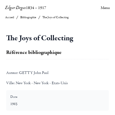
Edgar Degas
1834
–
1917
Menu
Accueil
Bibliographie
The Joys of Collecting
The Joys of Collecting
Référence bibliographique
Auteur:
GETTY John Paul
Ville:
New York - New York - Etats-Unis
Date
1965