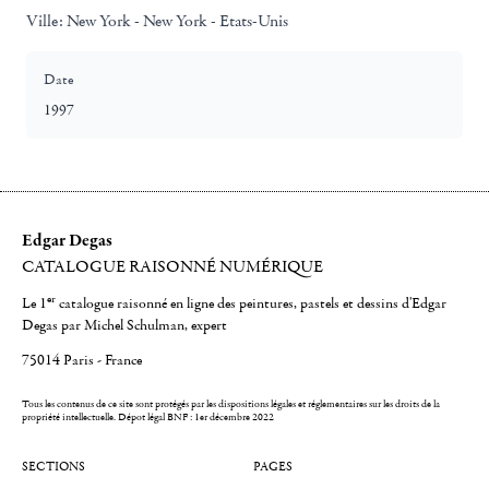
Ville:
New York - New York - Etats-Unis
Date
1997
Edgar Degas
CATALOGUE RAISONNÉ NUMÉRIQUE
er
Le 1
catalogue raisonné en ligne des peintures, pastels et dessins d'Edgar
Degas par Michel Schulman, expert
75014 Paris - France
Tous les contenus de ce site sont protégés par les dispositions légales et réglementaires sur les droits de la
propriété intellectuelle.
Dépot légal BNF : 1er décembre 2022
SECTIONS
PAGES