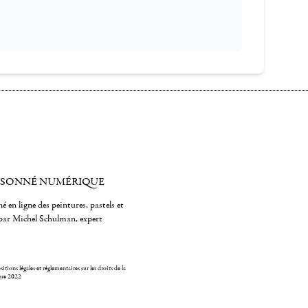
ISONNÉ NUMÉRIQUE
é en ligne des peintures, pastels et
par Michel Schulman, expert
itions légales et réglementaires sur les droits de la
bre 2022