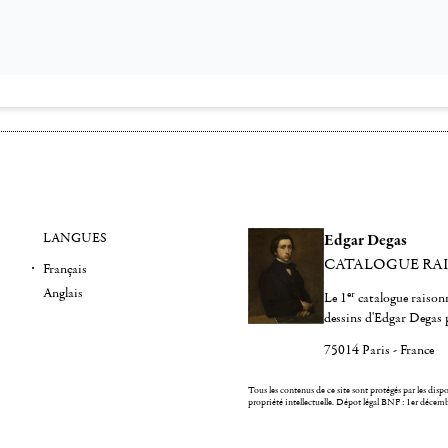
LANGUES
Edgar Degas
CATALOGUE RA
Français
Anglais
er
Le 1
catalogue raisonn
dessins d'Edgar Degas 
75014 Paris - France
Tous les contenus de ce site sont protégés par les dispos
propriété intellectuelle.
Dépot légal BNF : 1er décem