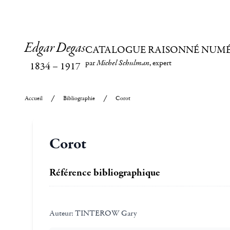
Edgar Degas
CATALOGUE RAISONNÉ NUM
par
Michel Schulman
, expert
1834
–
1917
Accueil
Bibliographie
Corot
Corot
Référence bibliographique
Auteur:
TINTEROW Gary