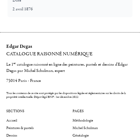
Date
2 avril 1876
Edgar Degas
CATALOGUE RAISONNÉ NUMÉRIQUE
er
Le 1
catalogue raisonné en ligne des peintures, pastels et dessins d'Edgar
Degas par Michel Schulman, expert
75014 Paris - France
Tous les contenus de ce site sont protégés par les dispositions légales et réglementaires sur les droits de la
propriété intellectuelle.
Dépot légal BNF : 1er décembre 2022
SECTIONS
PAGES
Accueil
Méthodologie
Peintures & pastels
Michel Schulman
Dessins
Généalogie