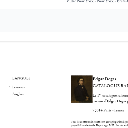
Ville:
New York - New York - Etats-
LANGUES
Edgar Degas
CATALOGUE RA
Français
Anglais
er
Le 1
catalogue raisonn
dessins d'Edgar Degas 
75014 Paris - France
Tous les contenus de ce site sont protégés par les dispos
propriété intellectuelle.
Dépot légal BNF : 1er décem