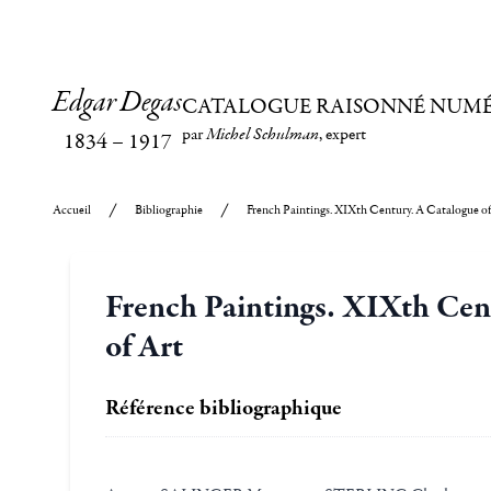
Edgar Degas
CATALOGUE RAISONNÉ NUM
par
Michel Schulman
, expert
1834
–
1917
Accueil
Bibliographie
French Paintings. XIXth Century. A Catalogue o
French Paintings. XIXth Cen
of Art
Référence bibliographique