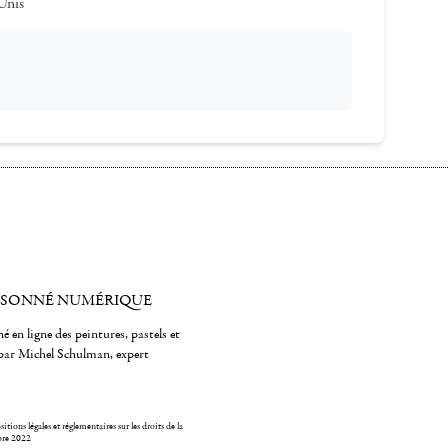
Unis
ISONNÉ NUMÉRIQUE
é en ligne des peintures, pastels et
par Michel Schulman, expert
itions légales et réglementaires sur les droits de la
bre 2022