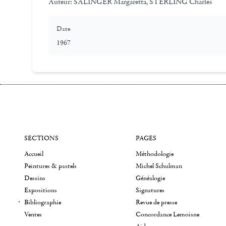
Auteur:
SALINGER Margaretta, STERLING Charles
Date
1967
SECTIONS
PAGES
Accueil
Méthodologie
Peintures & pastels
Michel Schulman
Dessins
Généalogie
Expositions
Signatures
Bibliographie
Revue de presse
Ventes
Concordance Lemoisne