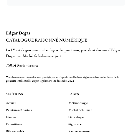
Edgar Degas
CATALOGUE RAISONNÉ NUMÉRIQUE
er
Le 1
catalogue raisonné en ligne des peintures, pastels et dessins d'Edgar
Degas par Michel Schulman, expert
75014 Paris - France
Tous les contenus de ce site sont protégés par les dispositions légales et réglementaires sur les droits de la
propriété intellectuelle.
Dépot légal BNF : 1er décembre 2022
SECTIONS
PAGES
Accueil
Méthodologie
Peintures & pastels
Michel Schulman
Dessins
Généalogie
Expositions
Signatures
Bibliographie
Revue de presse