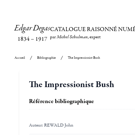
Edgar Degas
CATALOGUE RAISONNÉ NUM
par
Michel Schulman
, expert
1834
–
1917
Accueil
Bibliographie
The Impressionist Bush
The Impressionist Bush
Référence bibliographique
Auteur:
REWALD John