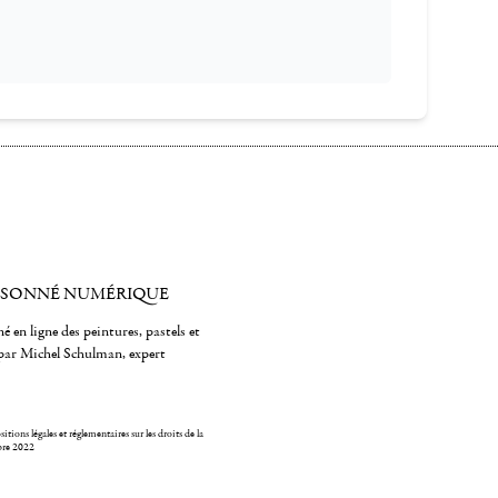
ISONNÉ NUMÉRIQUE
é en ligne des peintures, pastels et
par Michel Schulman, expert
itions légales et réglementaires sur les droits de la
bre 2022