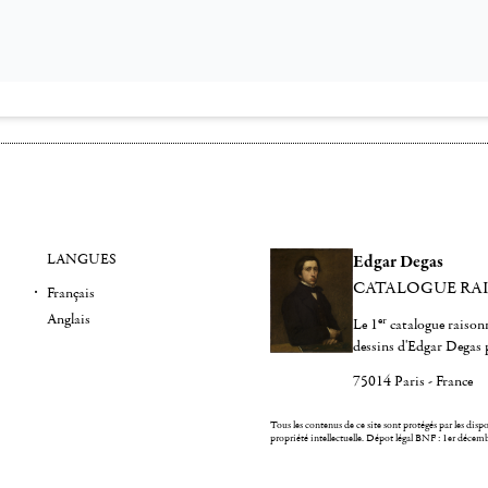
LANGUES
Edgar Degas
CATALOGUE RA
Français
Anglais
er
Le 1
catalogue raisonn
dessins d'Edgar Degas 
75014 Paris - France
Tous les contenus de ce site sont protégés par les dispos
propriété intellectuelle.
Dépot légal BNF : 1er décem