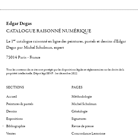
Edgar Degas
CATALOGUE RAISONNÉ NUMÉRIQUE
er
Le 1
catalogue raisonné en ligne des peintures, pastels et dessins d'Edgar
Degas par Michel Schulman, expert
75014 Paris - France
Tous les contenus de ce site sont protégés par les dispositions légales et réglementaires sur les droits de la
propriété intellectuelle.
Dépot légal BNF : 1er décembre 2022
SECTIONS
PAGES
Accueil
Méthodologie
Peintures & pastels
Michel Schulman
Dessins
Généalogie
Expositions
Signatures
Bibliographie
Revue de presse
Ventes
Concordance Lemoisne