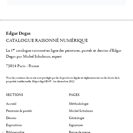
Edgar Degas
CATALOGUE RAISONNÉ NUMÉRIQUE
er
Le 1
catalogue raisonné en ligne des peintures, pastels et dessins d'Edgar
Degas par Michel Schulman, expert
75014 Paris - France
Tous les contenus de ce site sont protégés par les dispositions légales et réglementaires sur les droits de la
propriété intellectuelle.
Dépot légal BNF : 1er décembre 2022
SECTIONS
PAGES
Accueil
Méthodologie
Peintures & pastels
Michel Schulman
Dessins
Généalogie
Expositions
Signatures
Bibliographie
Revue de presse