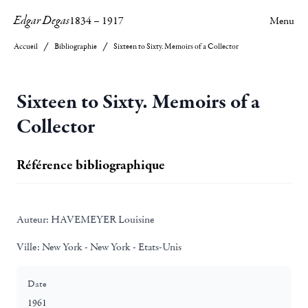
Edgar Degas
1834
–
1917
Menu
Accueil
Bibliographie
Sixteen to Sixty. Memoirs of a Collector
Sixteen to Sixty. Memoirs of a
Collector
Référence bibliographique
Auteur:
HAVEMEYER Louisine
Ville:
New York - New York - Etats-Unis
Date
1961