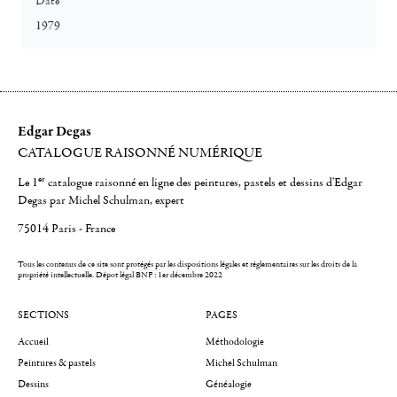
Date
1979
Edgar Degas
CATALOGUE RAISONNÉ NUMÉRIQUE
er
Le 1
catalogue raisonné en ligne des peintures, pastels et dessins d'Edgar
Degas par Michel Schulman, expert
75014 Paris - France
Tous les contenus de ce site sont protégés par les dispositions légales et réglementaires sur les droits de la
propriété intellectuelle.
Dépot légal BNF : 1er décembre 2022
SECTIONS
PAGES
Accueil
Méthodologie
Peintures & pastels
Michel Schulman
Dessins
Généalogie