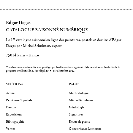
Edgar Degas
CATALOGUE RAISONNÉ NUMÉRIQUE
er
Le 1
catalogue raisonné en ligne des peintures, pastels et dessins d'Edgar
Degas par Michel Schulman, expert
75014 Paris - France
Tous les contenus de ce site sont protégés par les dispositions légales et réglementaires sur les droits de la
propriété intellectuelle.
Dépot légal BNF : 1er décembre 2022
SECTIONS
PAGES
Accueil
Méthodologie
Peintures & pastels
Michel Schulman
Dessins
Généalogie
Expositions
Signatures
Bibliographie
Revue de presse
Ventes
Concordance Lemoisne