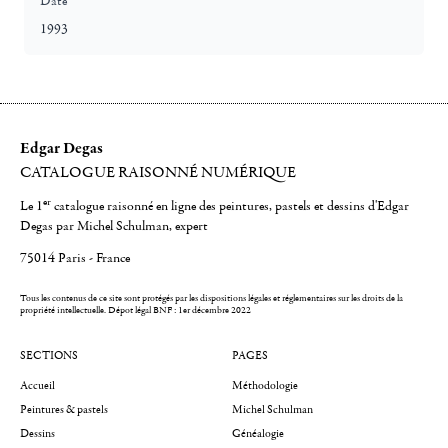
Date
1993
Edgar Degas
CATALOGUE RAISONNÉ NUMÉRIQUE
er
Le 1
catalogue raisonné en ligne des peintures, pastels et dessins d'Edgar
Degas par Michel Schulman, expert
75014 Paris - France
Tous les contenus de ce site sont protégés par les dispositions légales et réglementaires sur les droits de la
propriété intellectuelle.
Dépot légal BNF : 1er décembre 2022
SECTIONS
PAGES
Accueil
Méthodologie
Peintures & pastels
Michel Schulman
Dessins
Généalogie