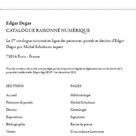
Edgar Degas
CATALOGUE RAISONNÉ NUMÉRIQUE
er
Le 1
catalogue raisonné en ligne des peintures, pastels et dessins d'Edgar
Degas par Michel Schulman, expert
75014 Paris - France
Tous les contenus de ce site sont protégés par les dispositions légales et réglementaires sur les droits de la
propriété intellectuelle.
Dépot légal BNF : 1er décembre 2022
SECTIONS
PAGES
Accueil
Méthodologie
Peintures & pastels
Michel Schulman
Dessins
Généalogie
Expositions
Signatures
Bibliographie
Revue de presse
Ventes
Concordance Lemoisne