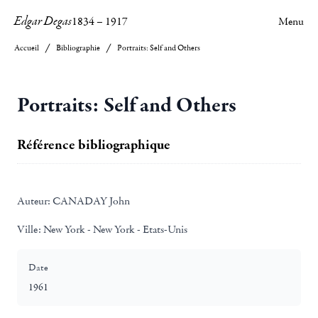
Edgar Degas
1834
–
1917
Menu
Accueil
Bibliographie
Portraits: Self and Others
Portraits: Self and Others
Référence bibliographique
Auteur:
CANADAY John
Ville:
New York - New York - Etats-Unis
Date
1961