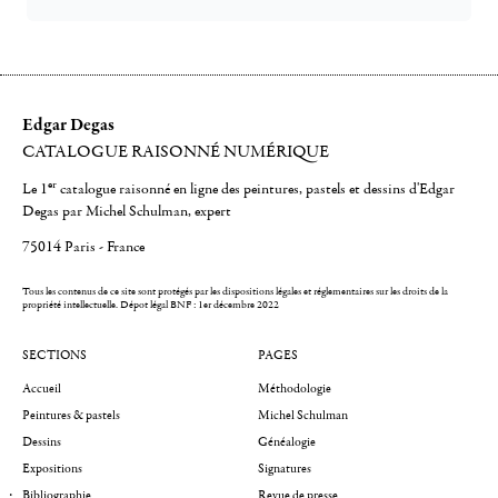
Edgar Degas
CATALOGUE RAISONNÉ NUMÉRIQUE
er
Le 1
catalogue raisonné en ligne des peintures, pastels et dessins d'Edgar
Degas par Michel Schulman, expert
75014 Paris - France
Tous les contenus de ce site sont protégés par les dispositions légales et réglementaires sur les droits de la
propriété intellectuelle.
Dépot légal BNF : 1er décembre 2022
SECTIONS
PAGES
Accueil
Méthodologie
Peintures & pastels
Michel Schulman
Dessins
Généalogie
Expositions
Signatures
Bibliographie
Revue de presse