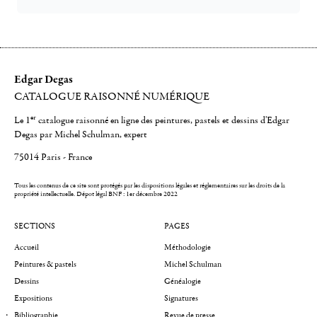
Edgar Degas
CATALOGUE RAISONNÉ NUMÉRIQUE
er
Le 1
catalogue raisonné en ligne des peintures, pastels et dessins d'Edgar
Degas par Michel Schulman, expert
75014 Paris - France
Tous les contenus de ce site sont protégés par les dispositions légales et réglementaires sur les droits de la
propriété intellectuelle.
Dépot légal BNF : 1er décembre 2022
SECTIONS
PAGES
Accueil
Méthodologie
Peintures & pastels
Michel Schulman
Dessins
Généalogie
Expositions
Signatures
Bibliographie
Revue de presse