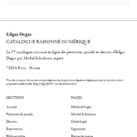
Edgar Degas
CATALOGUE RAISONNÉ NUMÉRIQUE
er
Le 1
catalogue raisonné en ligne des peintures, pastels et dessins d'Edgar
Degas par Michel Schulman, expert
75014 Paris - France
Tous les contenus de ce site sont protégés par les dispositions légales et réglementaires sur les droits de la
propriété intellectuelle.
Dépot légal BNF : 1er décembre 2022
SECTIONS
PAGES
Accueil
Méthodologie
Peintures & pastels
Michel Schulman
Dessins
Généalogie
Expositions
Signatures
Bibliographie
Revue de presse