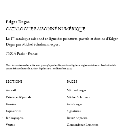
Edgar Degas
CATALOGUE RAISONNÉ NUMÉRIQUE
er
Le 1
catalogue raisonné en ligne des peintures, pastels et dessins d'Edgar
Degas par Michel Schulman, expert
75014 Paris - France
Tous les contenus de ce site sont protégés par les dispositions légales et réglementaires sur les droits de la
propriété intellectuelle.
Dépot légal BNF : 1er décembre 2022
SECTIONS
PAGES
Accueil
Méthodologie
Peintures & pastels
Michel Schulman
Dessins
Généalogie
Expositions
Signatures
Bibliographie
Revue de presse
Ventes
Concordance Lemoisne