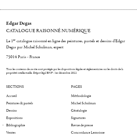
Edgar Degas
CATALOGUE RAISONNÉ NUMÉRIQUE
er
Le 1
catalogue raisonné en ligne des peintures, pastels et dessins d'Edgar
Degas par Michel Schulman, expert
75014 Paris - France
Tous les contenus de ce site sont protégés par les dispositions légales et réglementaires sur les droits de la
propriété intellectuelle.
Dépot légal BNF : 1er décembre 2022
SECTIONS
PAGES
Accueil
Méthodologie
Peintures & pastels
Michel Schulman
Dessins
Généalogie
Expositions
Signatures
Bibliographie
Revue de presse
Ventes
Concordance Lemoisne