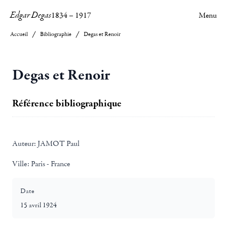
Edgar Degas
1834
–
1917
Menu
Accueil
Bibliographie
Degas et Renoir
Degas et Renoir
Référence bibliographique
Auteur:
JAMOT Paul
Ville:
Paris - France
Date
15 avril 1924