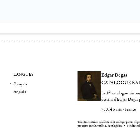
LANGUES
Edgar Degas
CATALOGUE RA
Français
Anglais
er
Le 1
catalogue raisonn
dessins d'Edgar Degas 
75014 Paris - France
Tous les contenus de ce site sont protégés par les dispos
propriété intellectuelle.
Dépot légal BNF : 1er décem