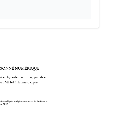
ISONNÉ NUMÉRIQUE
é en ligne des peintures, pastels et
par Michel Schulman, expert
itions légales et réglementaires sur les droits de la
bre 2022