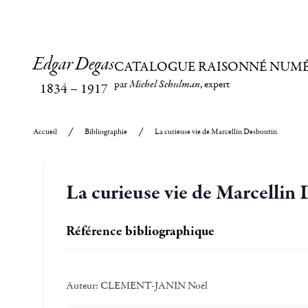
Edgar Degas
CATALOGUE RAISONNÉ NUM
par
Michel Schulman
, expert
1834
–
1917
Accueil
Bibliographie
La curieuse vie de Marcellin Desboutin
La curieuse vie de Marcellin
Référence bibliographique
Auteur:
CLEMENT-JANIN Noël