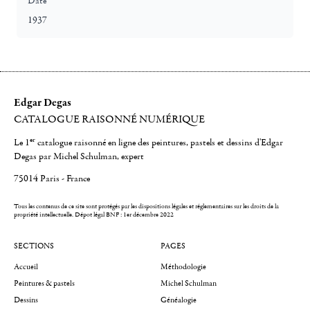
Date
1937
Edgar Degas
CATALOGUE RAISONNÉ NUMÉRIQUE
er
Le 1
catalogue raisonné en ligne des peintures, pastels et dessins d'Edgar
Degas par Michel Schulman, expert
75014 Paris - France
Tous les contenus de ce site sont protégés par les dispositions légales et réglementaires sur les droits de la
propriété intellectuelle.
Dépot légal BNF : 1er décembre 2022
SECTIONS
PAGES
Accueil
Méthodologie
Peintures & pastels
Michel Schulman
Dessins
Généalogie