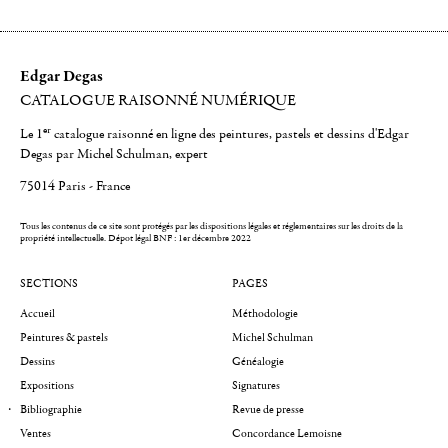
Edgar Degas
CATALOGUE RAISONNÉ NUMÉRIQUE
er
Le 1
catalogue raisonné en ligne des peintures, pastels et dessins d'Edgar
Degas par Michel Schulman, expert
75014 Paris - France
Tous les contenus de ce site sont protégés par les dispositions légales et réglementaires sur les droits de la
propriété intellectuelle.
Dépot légal BNF : 1er décembre 2022
SECTIONS
PAGES
Accueil
Méthodologie
Peintures & pastels
Michel Schulman
Dessins
Généalogie
Expositions
Signatures
Bibliographie
Revue de presse
Ventes
Concordance Lemoisne