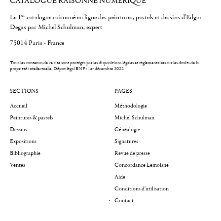
CATALOGUE RAISONNÉ NUMÉRIQUE
er
Le 1
catalogue raisonné en ligne des peintures, pastels et dessins d'Edgar
Degas par Michel Schulman, expert
75014 Paris - France
Tous les contenus de ce site sont protégés par les dispositions légales et réglementaires sur les droits de la
propriété intellectuelle.
Dépot légal BNF : 1er décembre 2022
SECTIONS
PAGES
Accueil
Méthodologie
Peintures & pastels
Michel Schulman
Dessins
Généalogie
Expositions
Signatures
Bibliographie
Revue de presse
Ventes
Concordance Lemoisne
Aide
Conditions d'utilisation
Contact