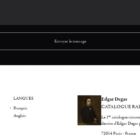
LANGUES
Edgar Degas
CATALOGUE RA
Français
Anglais
er
Le 1
catalogue raisonn
dessins d'Edgar Degas 
75014 Paris - France