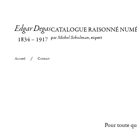
Edgar Degas
CATALOGUE RAISONNÉ NUM
par
Michel Schulman
, expert
1834
–
1917
Accueil
Contact
Pour toute que