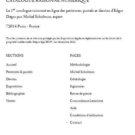
CATALOGUE RAISONNÉ NUMÉRIQUE
er
Le 1
catalogue raisonné en ligne des peintures, pastels et dessins d'Edgar
Degas par Michel Schulman, expert
75014 Paris - France
Tous les contenus de ce site sont protégés par les dispositions légales et réglementaires sur les droits de la
propriété intellectuelle.
Dépot légal BNF : 1er décembre 2022
SECTIONS
PAGES
Accueil
Méthodologie
Peintures & pastels
Michel Schulman
Dessins
Généalogie
Expositions
Signatures
Bibliographie
Revue de presse
Ventes
Concordance Lemoisne
Aide
Conditions d'utilisation
Contact