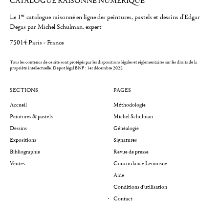
CATALOGUE RAISONNÉ NUMÉRIQUE
er
Le 1
catalogue raisonné en ligne des peintures, pastels et dessins d'Edgar
Degas par Michel Schulman, expert
75014 Paris - France
Tous les contenus de ce site sont protégés par les dispositions légales et réglementaires sur les droits de la
propriété intellectuelle.
Dépot légal BNF : 1er décembre 2022
SECTIONS
PAGES
Accueil
Méthodologie
Peintures & pastels
Michel Schulman
Dessins
Généalogie
Expositions
Signatures
Bibliographie
Revue de presse
Ventes
Concordance Lemoisne
Aide
Conditions d'utilisation
Contact