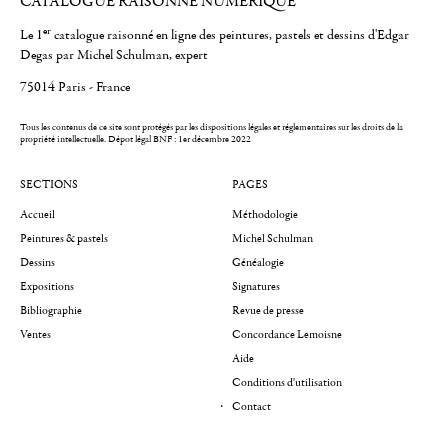
CATALOGUE RAISONNÉ NUMÉRIQUE
er
Le 1
catalogue raisonné en ligne des peintures, pastels et dessins d'Edgar
Degas par Michel Schulman, expert
75014 Paris - France
Tous les contenus de ce site sont protégés par les dispositions légales et réglementaires sur les droits de la
propriété intellectuelle.
Dépot légal BNF : 1er décembre 2022
SECTIONS
PAGES
Accueil
Méthodologie
Peintures & pastels
Michel Schulman
Dessins
Généalogie
Expositions
Signatures
Bibliographie
Revue de presse
Ventes
Concordance Lemoisne
Aide
Conditions d'utilisation
Contact