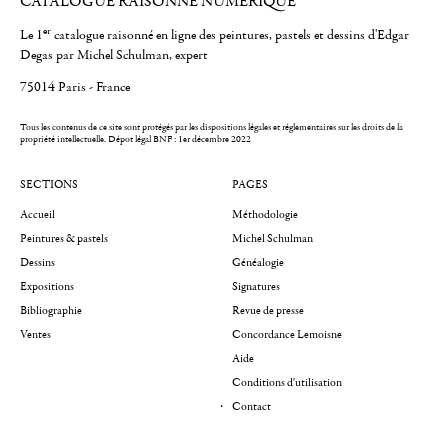
CATALOGUE RAISONNÉ NUMÉRIQUE
er
Le 1
catalogue raisonné en ligne des peintures, pastels et dessins d'Edgar
Degas par Michel Schulman, expert
75014 Paris - France
Tous les contenus de ce site sont protégés par les dispositions légales et réglementaires sur les droits de la
propriété intellectuelle.
Dépot légal BNF : 1er décembre 2022
SECTIONS
PAGES
Accueil
Méthodologie
Peintures & pastels
Michel Schulman
Dessins
Généalogie
Expositions
Signatures
Bibliographie
Revue de presse
Ventes
Concordance Lemoisne
Aide
Conditions d'utilisation
Contact