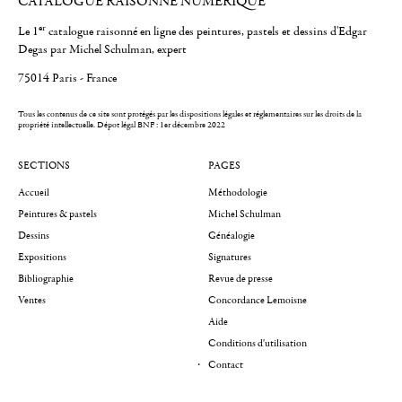
CATALOGUE RAISONNÉ NUMÉRIQUE
er
Le 1
catalogue raisonné en ligne des peintures, pastels et dessins d'Edgar
Degas par Michel Schulman, expert
75014 Paris - France
Tous les contenus de ce site sont protégés par les dispositions légales et réglementaires sur les droits de la
propriété intellectuelle.
Dépot légal BNF : 1er décembre 2022
SECTIONS
PAGES
Accueil
Méthodologie
Peintures & pastels
Michel Schulman
Dessins
Généalogie
Expositions
Signatures
Bibliographie
Revue de presse
Ventes
Concordance Lemoisne
Aide
Conditions d'utilisation
Contact