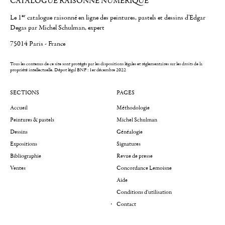
CATALOGUE RAISONNÉ NUMÉRIQUE
er
Le 1
catalogue raisonné en ligne des peintures, pastels et dessins d'Edgar
Degas par Michel Schulman, expert
75014 Paris - France
Tous les contenus de ce site sont protégés par les dispositions légales et réglementaires sur les droits de la
propriété intellectuelle.
Dépot légal BNF : 1er décembre 2022
SECTIONS
PAGES
Accueil
Méthodologie
Peintures & pastels
Michel Schulman
Dessins
Généalogie
Expositions
Signatures
Bibliographie
Revue de presse
Ventes
Concordance Lemoisne
Aide
Conditions d'utilisation
Contact