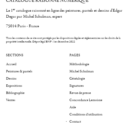
CATALOGUE RAISONNÉ NUMÉRIQUE
er
Le 1
catalogue raisonné en ligne des peintures, pastels et dessins d'Edgar
Degas par Michel Schulman, expert
75014 Paris - France
Tous les contenus de ce site sont protégés par les dispositions légales et réglementaires sur les droits de la
propriété intellectuelle.
Dépot légal BNF : 1er décembre 2022
SECTIONS
PAGES
Accueil
Méthodologie
Peintures & pastels
Michel Schulman
Dessins
Généalogie
Expositions
Signatures
Bibliographie
Revue de presse
Ventes
Concordance Lemoisne
Aide
Conditions d'utilisation
Contact