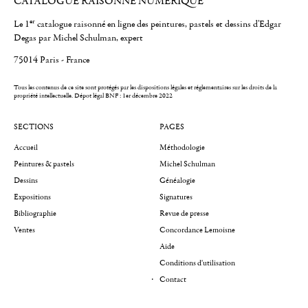
CATALOGUE RAISONNÉ NUMÉRIQUE
er
Le 1
catalogue raisonné en ligne des peintures, pastels et dessins d'Edgar
Degas par Michel Schulman, expert
75014 Paris - France
Tous les contenus de ce site sont protégés par les dispositions légales et réglementaires sur les droits de la
propriété intellectuelle.
Dépot légal BNF : 1er décembre 2022
SECTIONS
PAGES
Accueil
Méthodologie
Peintures & pastels
Michel Schulman
Dessins
Généalogie
Expositions
Signatures
Bibliographie
Revue de presse
Ventes
Concordance Lemoisne
Aide
Conditions d'utilisation
Contact