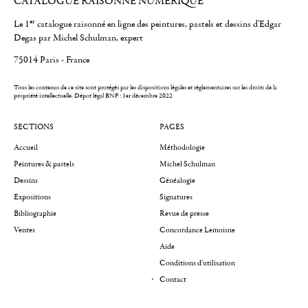
CATALOGUE RAISONNÉ NUMÉRIQUE
er
Le 1
catalogue raisonné en ligne des peintures, pastels et dessins d'Edgar
Degas par Michel Schulman, expert
75014 Paris - France
Tous les contenus de ce site sont protégés par les dispositions légales et réglementaires sur les droits de la
propriété intellectuelle.
Dépot légal BNF : 1er décembre 2022
SECTIONS
PAGES
Accueil
Méthodologie
Peintures & pastels
Michel Schulman
Dessins
Généalogie
Expositions
Signatures
Bibliographie
Revue de presse
Ventes
Concordance Lemoisne
Aide
Conditions d'utilisation
Contact