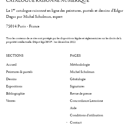
CATALOGUE RAISONNÉ NUMÉRIQUE
er
Le 1
catalogue raisonné en ligne des peintures, pastels et dessins d'Edgar
Degas par Michel Schulman, expert
75014 Paris - France
Tous les contenus de ce site sont protégés par les dispositions légales et réglementaires sur les droits de la
propriété intellectuelle.
Dépot légal BNF : 1er décembre 2022
SECTIONS
PAGES
Accueil
Méthodologie
Peintures & pastels
Michel Schulman
Dessins
Généalogie
Expositions
Signatures
Bibliographie
Revue de presse
Ventes
Concordance Lemoisne
Aide
Conditions d'utilisation
Contact