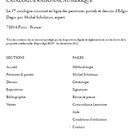
CATALOGUE RAISONNÉ NUMÉRIQUE
er
Le 1
catalogue raisonné en ligne des peintures, pastels et dessins d'Edgar
Degas par Michel Schulman, expert
75014 Paris - France
Tous les contenus de ce site sont protégés par les dispositions légales et réglementaires sur les droits de la
propriété intellectuelle.
Dépot légal BNF : 1er décembre 2022
SECTIONS
PAGES
Accueil
Méthodologie
Peintures & pastels
Michel Schulman
Dessins
Généalogie
Expositions
Signatures
Bibliographie
Revue de presse
Ventes
Concordance Lemoisne
Aide
Conditions d'utilisation
Contact